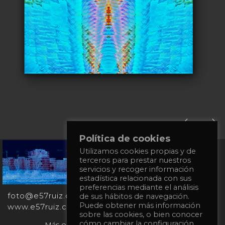
Política de cookies
+34
Utilizamos cookies propias y de
terceros para prestar nuestros
651
servicios y recoger información
862
estadística relacionada con sus
863
preferencias mediante el análisis
foto@e57ruiz.com
de sus hábitos de navegación.
Puede obtener más información
www.e57ruiz.com
sobre las cookies, o bien conocer
cómo cambiar la configuración
Más obras en la galería virtual Singulart: