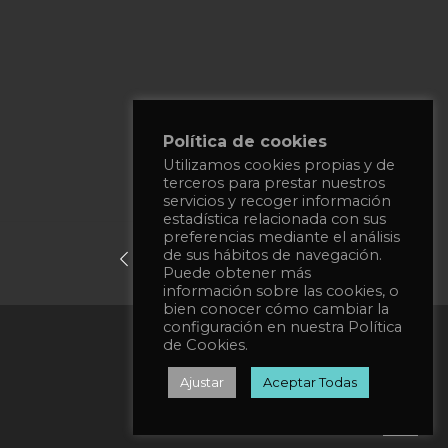
Política de cookies
Utilizamos cookies propias y de
terceros para prestar nuestros
servicios y recoger información
estadística relacionada con sus
preferencias mediante el análisis
de sus hábitos de navegación.
previous post
next post
Puede obtener más
información sobre las cookies, o
bien conocer cómo cambiar la
configuración en nuestra Política
Política de privacidad
de Cookies.
Política de Cookies
Ajustar
Aceptar Todas