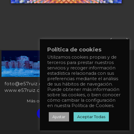
Política de cookies
Utilizamos cookies propias y de
+34
terceros para prestar nuestros
651
servicios y recoger información
862
estadística relacionada con sus
863
preferencias mediante el análisis
foto@e57ruiz.com
de sus hábitos de navegación.
Puede obtener más información
www.e57ruiz.com
sobre las cookies, o bien conocer
cómo cambiar la configuración
Más obras en la galería virtual Singulart:
en nuestra Política de Cookies.
Verified artist on Singulart
Ajustar
Aceptar Todas
Política de privacidad