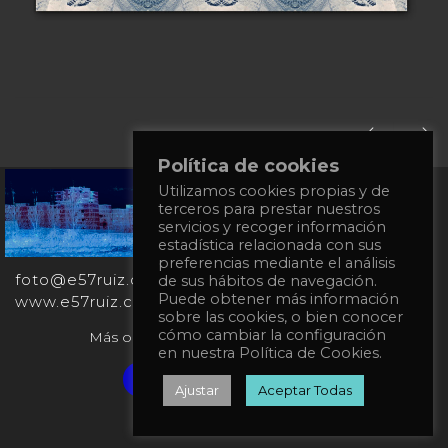
Política de cookies
Utilizamos cookies propias y de
+34
terceros para prestar nuestros
651
servicios y recoger información
862
estadística relacionada con sus
863
preferencias mediante el análisis
foto@e57ruiz.com
de sus hábitos de navegación.
Puede obtener más información
www.e57ruiz.com
sobre las cookies, o bien conocer
cómo cambiar la configuración
Más obras en la galería virtual Singulart:
en nuestra Política de Cookies.
Verified artist on Singulart
Ajustar
Aceptar Todas
Política de privacidad