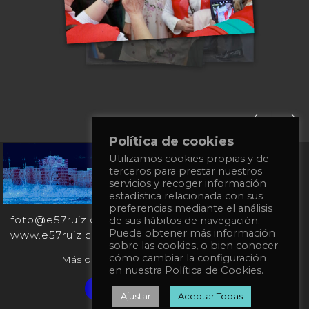
Política de cookies
+34
Utilizamos cookies propias y de
terceros para prestar nuestros
651
servicios y recoger información
862
estadística relacionada con sus
863
preferencias mediante el análisis
foto@e57ruiz.com
de sus hábitos de navegación.
Puede obtener más información
www.e57ruiz.com
sobre las cookies, o bien conocer
cómo cambiar la configuración
Más obras en la galería virtual Singulart:
en nuestra Política de Cookies.
Verified artist on Singulart
Ajustar
Aceptar Todas