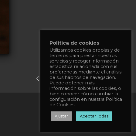
Política de cookies
Utilizamos cookies propias y de
terceros para prestar nuestros
servicios y recoger información
estadística relacionada con sus
preferencias mediante el análisis
de sus hábitos de navegación.
previous post
next post
Puede obtener más
información sobre las cookies, o
bien conocer cómo cambiar la
configuración en nuestra Política
Política de privacidad
de Cookies.
Política de Cookies
Ajustar
Aceptar Todas