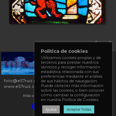
Política de cookies
Utilizamos cookies propias y de
+34
terceros para prestar nuestros
651
servicios y recoger información
862
estadística relacionada con sus
863
preferencias mediante el análisis
foto@e57ruiz.com
de sus hábitos de navegación.
Puede obtener más información
www.e57ruiz.com
sobre las cookies, o bien conocer
cómo cambiar la configuración
Más obras en la galería virtual Singulart:
en nuestra Política de Cookies.
Verified artist on Singulart
Ajustar
Aceptar Todas