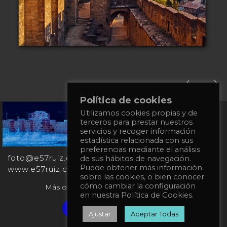
Política de cookies
Utilizamos cookies propias y de
+34
terceros para prestar nuestros
651
servicios y recoger información
862
estadística relacionada con sus
863
preferencias mediante el análisis
foto@e57ruiz.com
de sus hábitos de navegación.
Puede obtener más información
www.e57ruiz.com
sobre las cookies, o bien conocer
cómo cambiar la configuración
Más obras en la galería virtual Singulart:
en nuestra Política de Cookies.
Verified artist on Singulart
Ajustar
Aceptar Todas