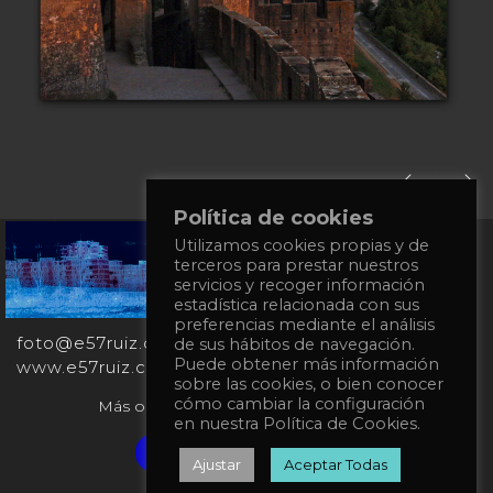
Política de cookies
Utilizamos cookies propias y de
+34
terceros para prestar nuestros
651
servicios y recoger información
862
estadística relacionada con sus
863
preferencias mediante el análisis
foto@e57ruiz.com
de sus hábitos de navegación.
Puede obtener más información
www.e57ruiz.com
sobre las cookies, o bien conocer
cómo cambiar la configuración
Más obras en la galería virtual Singulart:
en nuestra Política de Cookies.
Verified artist on Singulart
Ajustar
Aceptar Todas