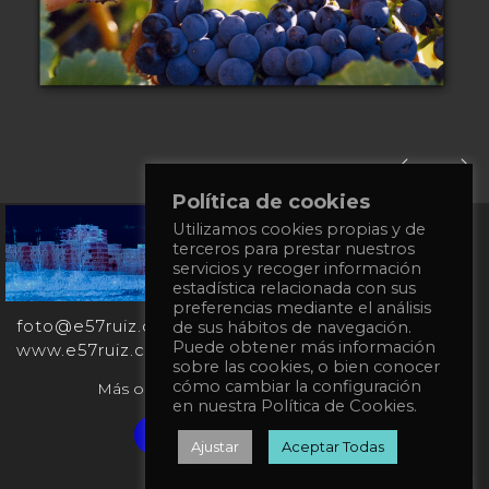
Política de cookies
+34
Utilizamos cookies propias y de
terceros para prestar nuestros
651
servicios y recoger información
862
estadística relacionada con sus
863
preferencias mediante el análisis
foto@e57ruiz.com
de sus hábitos de navegación.
Puede obtener más información
www.e57ruiz.com
sobre las cookies, o bien conocer
cómo cambiar la configuración
Más obras en la galería virtual Singulart:
en nuestra Política de Cookies.
Verified artist on Singulart
Ajustar
Aceptar Todas
Privacy Policy