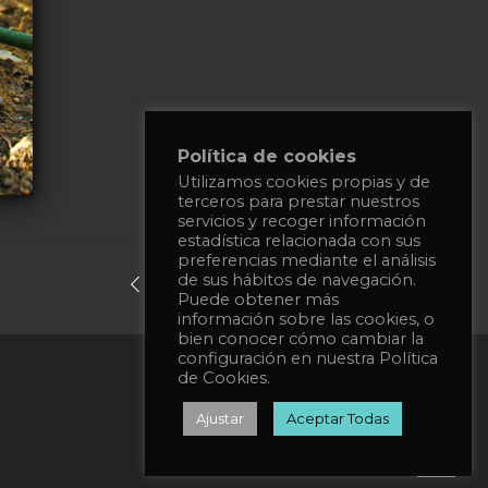
Política de cookies
Utilizamos cookies propias y de
terceros para prestar nuestros
servicios y recoger información
estadística relacionada con sus
preferencias mediante el análisis
de sus hábitos de navegación.
previous post
next post
Puede obtener más
información sobre las cookies, o
bien conocer cómo cambiar la
configuración en nuestra Política
Privacy Policy
de Cookies.
Cookies Policy
Ajustar
Aceptar Todas