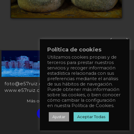
Política de cookies
Utilizamos cookies propias y de
+34
terceros para prestar nuestros
651
servicios y recoger información
862
estadística relacionada con sus
863
preferencias mediante el análisis
foto@e57ruiz.com
de sus hábitos de navegación.
Puede obtener más información
www.e57ruiz.com
sobre las cookies, o bien conocer
cómo cambiar la configuración
Más obras en la galería virtual Singulart:
en nuestra Política de Cookies.
Verified artist on Singulart
Ajustar
Aceptar Todas
Privacy Policy