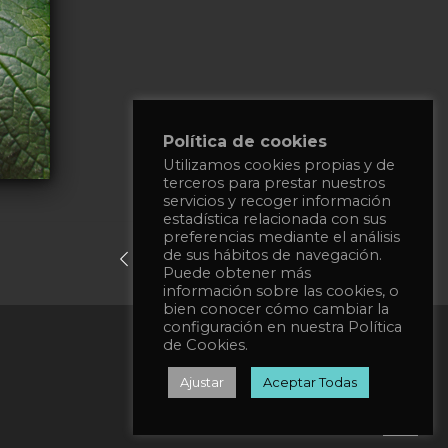
Política de cookies
Utilizamos cookies propias y de
terceros para prestar nuestros
servicios y recoger información
estadística relacionada con sus
preferencias mediante el análisis
de sus hábitos de navegación.
previous post
next post
Puede obtener más
información sobre las cookies, o
bien conocer cómo cambiar la
configuración en nuestra Política
Privacy Policy
de Cookies.
Cookies Policy
Ajustar
Aceptar Todas