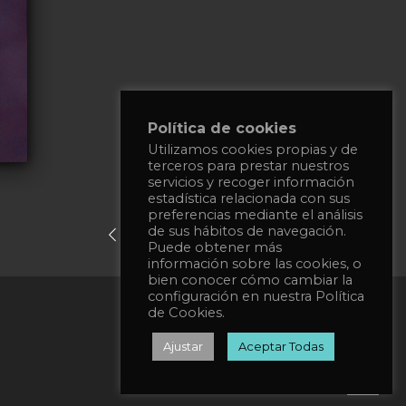
Política de cookies
Utilizamos cookies propias y de
terceros para prestar nuestros
servicios y recoger información
estadística relacionada con sus
preferencias mediante el análisis
de sus hábitos de navegación.
previous post
next post
Puede obtener más
información sobre las cookies, o
bien conocer cómo cambiar la
configuración en nuestra Política
Privacy Policy
de Cookies.
Cookies Policy
Ajustar
Aceptar Todas