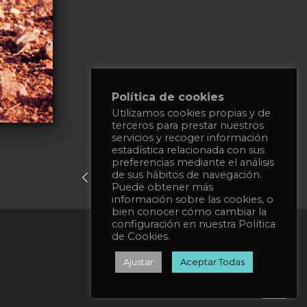
Política de cookies
Utilizamos cookies propias y de
terceros para prestar nuestros
servicios y recoger información
estadística relacionada con sus
preferencias mediante el análisis
de sus hábitos de navegación.
previous post
next post
Puede obtener más
información sobre las cookies, o
bien conocer cómo cambiar la
configuración en nuestra Política
Privacy Policy
de Cookies.
Cookies Policy
Ajustar
Aceptar Todas